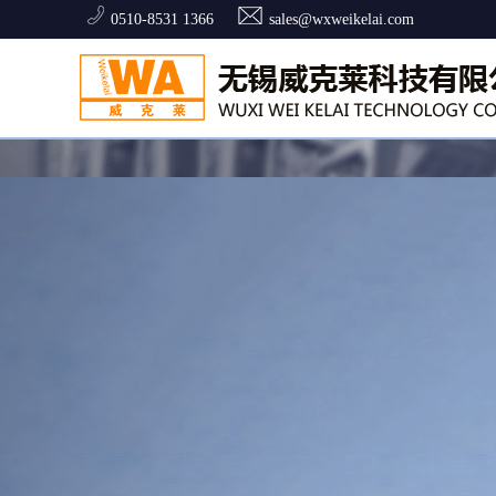
0510-8531 1366
sales@wxweikelai.com